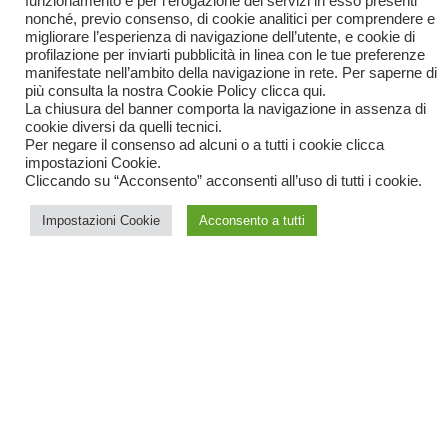
funzionamento e per l’erogazione dei servizi in esso presenti
nonché, previo consenso, di cookie analitici per comprendere e
migliorare l’esperienza di navigazione dell’utente, e cookie di
profilazione per inviarti pubblicità in linea con le tue preferenze
manifestate nell’ambito della navigazione in rete. Per saperne di
più consulta la nostra Cookie Policy
clicca qui
.
La chiusura del banner comporta la navigazione in assenza di
Overview
cookie diversi da quelli tecnici.
Per negare il consenso ad alcuni o a tutti i cookie clicca
impostazioni Cookie.
L’Executive Master in Global CFO, in collaborazione con lo
Cliccando su “Acconsento” acconsenti all’uso di tutti i cookie.
IESE Business School di Barcellona
, 1
a
al mondo per
Executive Education secondo il Financial Times, è un
Impostazioni Cookie
Acconsento a tutti
percorso formativo che nasce per fornire ad attuali executive
che occupano posizioni di middle manager in area AFC
(Amministrazione, Finanza & Controllo), o attuali CFO che
vogliano ampliare il proprio bagaglio di competenze, gli
strumenti giusti per guidare finanziariamente un’ impresa in
un contesto internazionale: sia essa un PMI che opera in un
mercato globale, sia essa un gruppo internazionale.