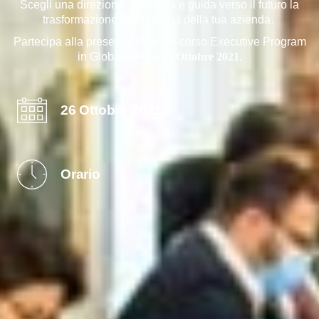
Scegli una direzione strategica e guida verso il futuro la
trasformazione e la crescita della tua azienda.
Partecipa alla presentazione del corso Executive Program
in Global CFO il
26 Ottobre 2021
.
26 Ottobre 2021
Orario