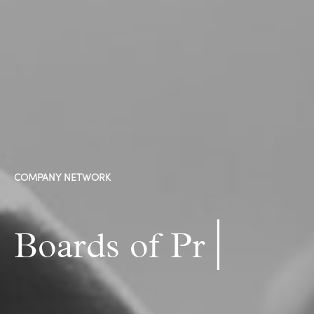
COMPANY NETWORK
|
Board