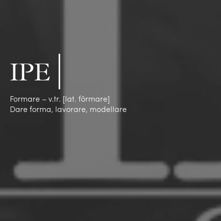
IPE Business
|
School
Formare – v.tr. [lat. fōrmare]
Dare forma, lavorare, modellare