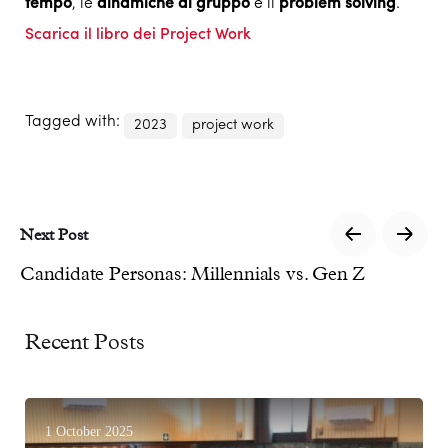
tempo
, le
dinamiche di gruppo
e il
problem solving
.
Scarica il libro dei Project Work
Tagged with:
2023
project work
Next Post
Candidate Personas: Millennials vs. Gen Z
Recent Posts
1 October 2025