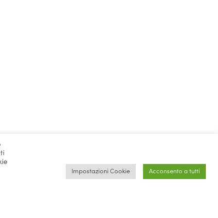
o
ti
kie
Impostazioni Cookie
Acconsento a tutti