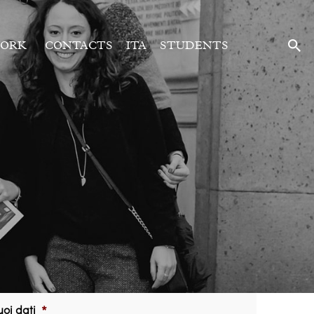
ORK
CONTACTS
ITA
STUDENTS
tuoi dati
*