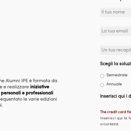
E
m
a
i
T
l
e
*
l
e
Scegli la sol
f
o
Semestrale
n
one Alumni IPE è formata da
Annuale
o
 e realizzare
iniziative
*
 personali e professionali
Inserisci qui i
requentato le varie edizioni
l.
The credit card fi
Inserisci qui la 
sicurezza.