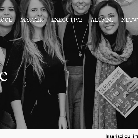
HOOL
MASTER
EXECUTIVE
ALUMNI
NETW
e
Inserisci qui i 