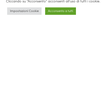
Cliccando su “Acconsento” acconsenti all’uso di tutti i cookie.
Impostazioni Cookie
Acconsento a tutti
FAQ & Regolamento
Leggi le domande frequenti sul corso.
Scarica le F.A.Q.
Scarica il Regolamento
Scarica la brochure