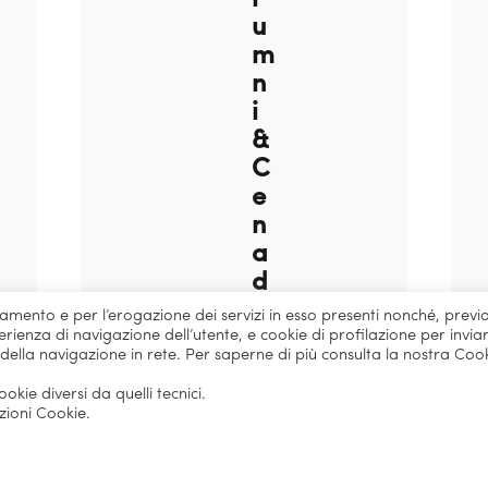
u
m
n
i
&
C
e
n
a
d
i
onamento e per l’erogazione dei servizi in esso presenti nonché, previ
G
rienza di navigazione dell’utente, e cookie di profilazione per inviar
 della navigazione in rete. Per saperne di più consulta la nostra Coo
a
l
kie diversi da quelli tecnici.
zioni Cookie.
a
:
u