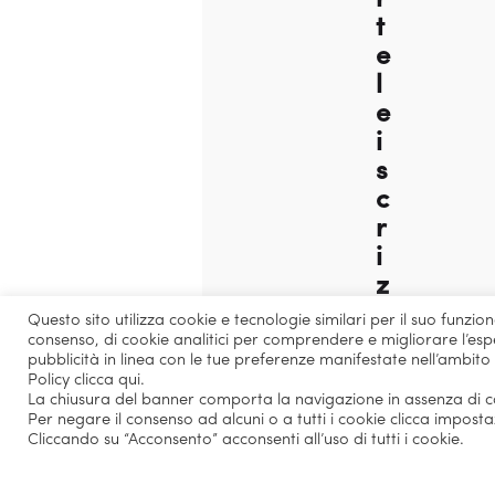
t
e
l
e
i
s
c
r
i
z
i
Questo sito utilizza cookie e tecnologie similari per il suo funzi
o
consenso, di cookie analitici per comprendere e migliorare l’espe
pubblicità in linea con le tue preferenze manifestate nell’ambito
n
Policy
clicca qui
.
i
La chiusura del banner comporta la navigazione in assenza di coo
Per negare il consenso ad alcuni o a tutti i cookie clicca imposta
a
Cliccando su “Acconsento” acconsenti all’uso di tutti i cookie.
i
M