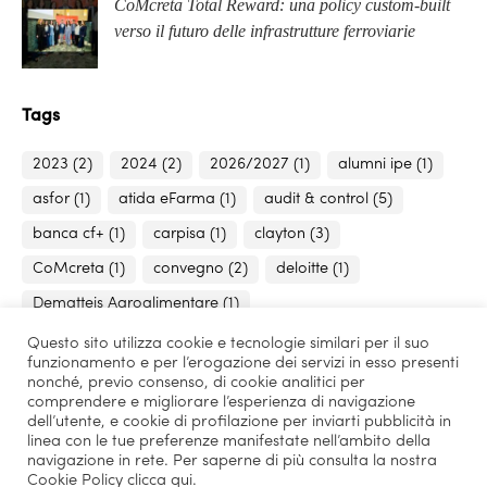
CoMcreta Total Reward: una policy custom-built
verso il futuro delle infrastrutture ferroviarie
Tags
2023
(2)
2024
(2)
2026/2027
(1)
alumni ipe
(1)
asfor
(1)
atida eFarma
(1)
audit & control
(5)
banca cf+
(1)
carpisa
(1)
clayton
(3)
CoMcreta
(1)
convegno
(2)
deloitte
(1)
Dematteis Agroalimentare
(1)
evento formazione manageriale
(1)
finance & risk
(4)
Questo sito utilizza cookie e tecnologie similari per il suo
funzionamento e per l’erogazione dei servizi in esso presenti
finanziamento
(1)
hr & digital recruiting
(2)
nonché, previo consenso, di cookie analitici per
comprendere e migliorare l’esperienza di navigazione
hr e digital recruiting
(15)
innovazione tecnologica
(2)
dell’utente, e cookie di profilazione per inviarti pubblicità in
linea con le tue preferenze manifestate nell’ambito della
intelligenza artificial
(2)
IPE Annual Report 2025
(1)
navigazione in rete. Per saperne di più consulta la nostra
KPMG
(1)
marketing
(10)
master
(3)
Cookie Policy
clicca qui
.