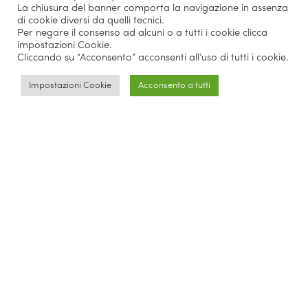
La chiusura del banner comporta la navigazione in assenza
Master IPE
(1)
MBA Football Cup
(1)
MD
(1)
di cookie diversi da quelli tecnici.
Per negare il consenso ad alcuni o a tutti i cookie clicca
milano
(1)
miriade spa
(1)
Open Day Online
(1)
impostazioni Cookie.
Cliccando su “Acconsento” acconsenti all’uso di tutti i cookie.
partnership
(1)
pastificio liguori
(1)
petrone group
(1)
project work
(4)
Radio Kiss Kiss
(1)
Impostazioni Cookie
Acconsento a tutti
Reply Avantage
(3)
risorse umane
(2)
Sapa
(1)
tenuta torelli
(1)
TV 2000
(2)
Volontariato
(2)
voucher regione calabria
(1)
xmas event
(1)
z revolution
(5)
Parlano di noi