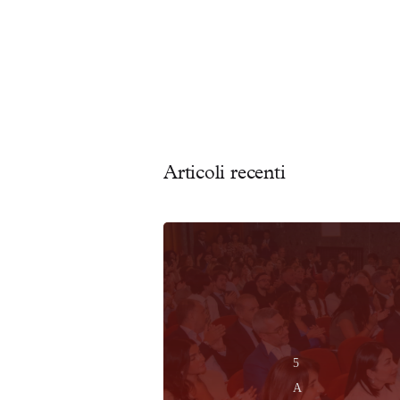
Articoli recenti
5
A