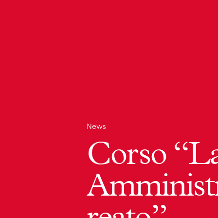
News
Corso “La
Amministra
reato”