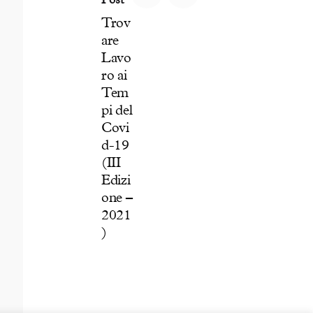
o
Trov
n
are
t
Lavo
a
ro ai
r
Tem
i
pi del
a
Covi
t
d-19
o
(III
e
Edizi
f
one –
o
2021
r
)
m
a
z
i