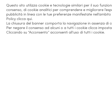
n
Questo sito utilizza cookie e tecnologie similari per il suo funzi
i
consenso, di cookie analitici per comprendere e migliorare l’espe
a
pubblicità in linea con le tue preferenze manifestate nell’ambito
Policy
clicca qui
.
i
La chiusura del banner comporta la navigazione in assenza di coo
M
Per negare il consenso ad alcuni o a tutti i cookie clicca imposta
a
Cliccando su “Acconsento” acconsenti all’uso di tutti i cookie.
s
t
e
r
I
P
E
B
u
s
i
n