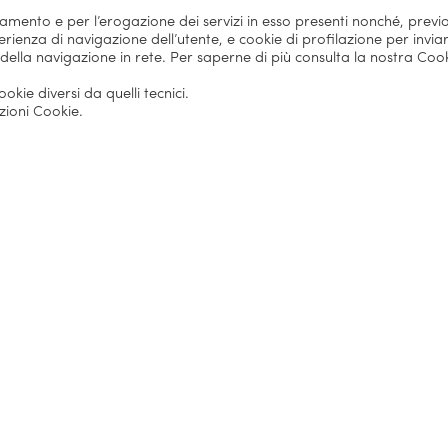
a
onamento e per l’erogazione dei servizi in esso presenti nonché, previ
l
rienza di navigazione dell’utente, e cookie di profilazione per inviar
a
 della navigazione in rete. Per saperne di più consulta la nostra Coo
:
kie diversi da quelli tecnici.
u
zioni Cookie.
n
a
s
e
r
a
t
a
d
e
d
i
c