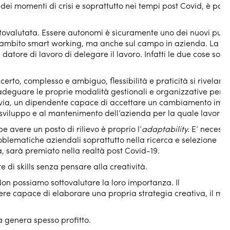
dei momenti di crisi e soprattutto nei tempi post Covid, è possi
tovalutata. Essere autonomi è sicuramente uno dei nuovi punti
in ambito smart working, ma anche sul campo in azienda. La c
atore di lavoro di delegare il lavoro. Infatti le due cose sono
ncerto, complesso e ambiguo, flessibilità e praticità si rivelano
adeguare le proprie modalità gestionali e organizzative per
avia, un dipendente capace di accettare un cambiamento imp
 sviluppo e al mantenimento dell’azienda per la quale lavora.
bbe avere un posto di rilievo è proprio l’
adaptability.
E’ necessa
blematiche aziendali soprattutto nella ricerca e selezione
à, sarà premiato nella realtà post Covid-19.
re di skills senza pensare alla creatività.
Non possiamo sottovalutare la loro importanza. Il
ere capace di elaborare una propria strategia creativa, il mett
a genera spesso profitto.