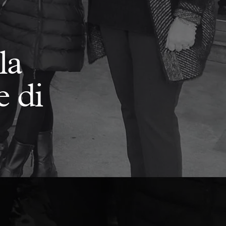
la
e di