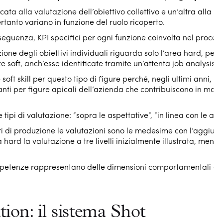
alla valutazione dell’obiettivo collettivo e un’altra alla valu
ertanto variano in funzione del ruolo ricoperto.
nseguenza, KPI specifici per ogni funzione coinvolta nel proces
zione degli obiettivi individuali riguarda solo l’area hard, per 
 soft, anch’esse identificate tramite un’attenta job analysis d
le soft skill per questo tipo di figure perché, negli ultimi anni
ti per figure apicali dell’azienda che contribuiscono in man
.
re tipi di valutazione: “sopra le aspettative”, “in linea con le asp
tori di produzione le valutazioni sono le medesime con l’aggiunta 
hard la valutazione a tre livelli inizialmente illustrata, mentre 
ompetenze rappresentano delle dimensioni comportamentali din
ion: il sistema Shot