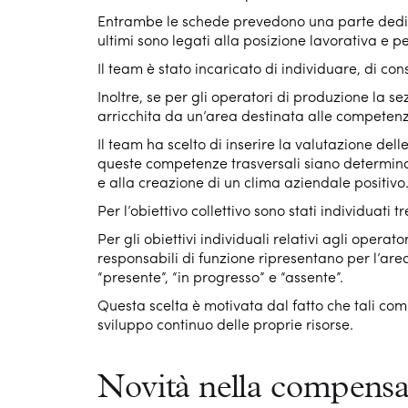
Entrambe le schede prevedono una parte dedicata 
ultimi sono legati alla posizione lavorativa e p
Il team è stato incaricato di individuare, di co
Inoltre, se per gli operatori di produzione la se
arricchita da un’area destinata alle competenze
Il team ha scelto di inserire la valutazione del
queste competenze trasversali siano determinan
e alla creazione di un clima aziendale positivo
Per l’obiettivo collettivo sono stati individuati t
Per gli obiettivi individuali relativi agli opera
responsabili di funzione ripresentano per l’area 
“presente”, “in progresso” e “assente”.
Questa scelta è motivata dal fatto che tali c
sviluppo continuo delle proprie risorse.
Novità nella compensat