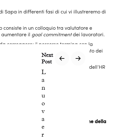
apa in differenti fasi di cui vi illustreremo di
 consiste in un colloquio tra valutatore e
r aumentare il
goal commitment
dei lavoratori.
à da correggere; il percorso termina con la
le potenzialità e le aree di miglioramento dei
Next
Post
 di valutazione così complesso, la figura dell’HR
L
 l’effettivo coinvolgimento dei soggetti
a
n
u
o
v
a
creazione di uno
strumento di valutazione della
e
r
i di produzione
.