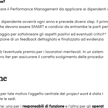
ne?
olare il Performance Management da applicare ai dipendenti di S
l dipendente avverrà ogni anno e prevede diversi step. Il primo
 che devono essere SMART e condivisi da entrambe le parti pe
gio per sottolineare gli aspetti positivi ed eventuali criticit
zione di un feedback dettagliato e finalizzato ad evidenziare 
rà l’eventuale premio per i lavoratori meritevoli. In un sistema
ro iter per assicurare il corretto svolgimento delle procedure e
ne
 per tale motivo l’oggetto centrale del
project work
è stata la 
e le sedi.
one: una per i
responsabili di funzione
e l’altra per gli
operator