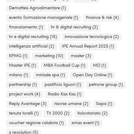
Dematteis Agroalimentare
(1)
evento formazione manageriale
(1)
finance & risk
(4)
finanziamento
(1)
hr & digital recruiting
(2)
hr e digital recruiting
(15)
innovazione tecnologica
(2)
intelligenza artificial
(2)
IPE Annual Report 2025
(1)
KPMG
(1)
marketing
(10)
master
(3)
Master IPE
(1)
MBA Football Cup
(1)
MD
(1)
milano
(1)
miriade spa
(1)
Open Day Online
(1)
partnership
(1)
pastificio liguori
(1)
petrone group
(1)
project work
(4)
Radio Kiss Kiss
(1)
Reply Avantage
(3)
risorse umane
(2)
Sapa
(1)
tenuta torelli
(1)
TV 2000
(2)
Volontariato
(2)
voucher regione calabria
(1)
xmas event
(1)
z revolution
(5)