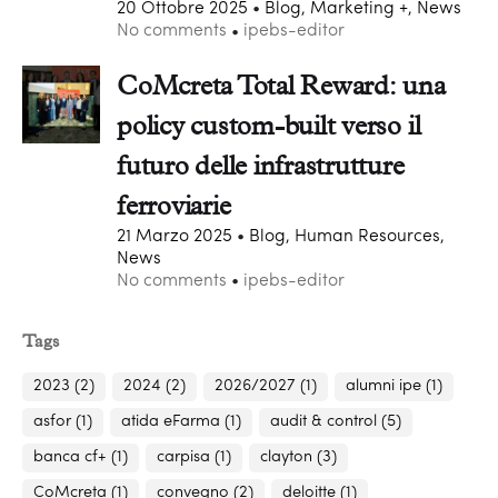
20 Ottobre 2025
Blog, Marketing +, News
No comments
ipebs-editor
CoMcreta Total Reward: una
policy custom-built verso il
futuro delle infrastrutture
ferroviarie
21 Marzo 2025
Blog, Human Resources,
News
No comments
ipebs-editor
Tags
2023
(2)
2024
(2)
2026/2027
(1)
alumni ipe
(1)
asfor
(1)
atida eFarma
(1)
audit & control
(5)
banca cf+
(1)
carpisa
(1)
clayton
(3)
CoMcreta
(1)
convegno
(2)
deloitte
(1)