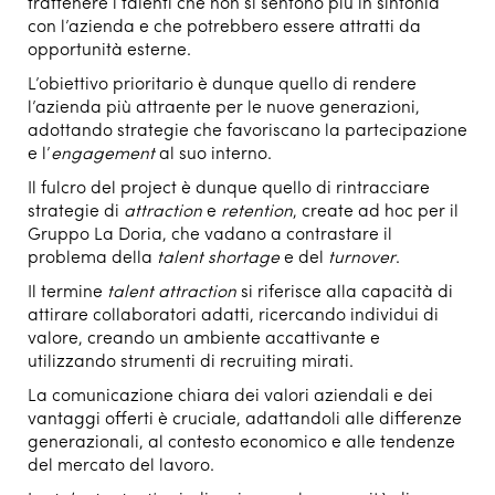
trattenere i talenti che non si sentono più in sintonia
con l’azienda e che potrebbero essere attratti da
opportunità esterne.
L’obiettivo prioritario è dunque quello di rendere
l’azienda più attraente per le nuove generazioni,
adottando strategie che favoriscano la partecipazione
e l’
engagement
al suo interno.
Il fulcro del project è dunque quello di rintracciare
strategie di
attraction
e
retention
, create ad hoc per il
Gruppo La Doria, che vadano a contrastare il
problema della
talent shortage
e del
turnover
.
Il termine
talent attraction
si riferisce alla capacità di
attirare collaboratori adatti, ricercando individui di
valore, creando un ambiente accattivante e
utilizzando strumenti di recruiting mirati.
La comunicazione chiara dei valori aziendali e dei
vantaggi offerti è cruciale, adattandoli alle differenze
generazionali, al contesto economico e alle tendenze
del mercato del lavoro.