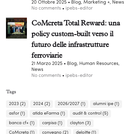
20 Ottobre 2025
Blog, Marketing +, News
No comments
ipebs-editor
CoMcreta Total Reward: una
policy custom-built verso il
futuro delle infrastrutture
ferroviarie
21 Marzo 2025
Blog, Human Resources,
News
No comments
ipebs-editor
Tags
2023
(2)
2024
(2)
2026/2027
(1)
alumni ipe
(1)
asfor
(1)
atida eFarma
(1)
audit & control
(5)
banca cf+
(1)
carpisa
(1)
clayton
(3)
CoMcreta
(1)
convegno
(2)
deloitte
(1)