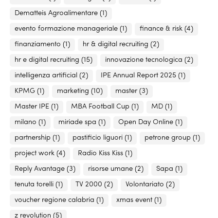
Dematteis Agroalimentare
(1)
evento formazione manageriale
(1)
finance & risk
(4)
finanziamento
(1)
hr & digital recruiting
(2)
hr e digital recruiting
(15)
innovazione tecnologica
(2)
intelligenza artificial
(2)
IPE Annual Report 2025
(1)
KPMG
(1)
marketing
(10)
master
(3)
Master IPE
(1)
MBA Football Cup
(1)
MD
(1)
milano
(1)
miriade spa
(1)
Open Day Online
(1)
partnership
(1)
pastificio liguori
(1)
petrone group
(1)
project work
(4)
Radio Kiss Kiss
(1)
Reply Avantage
(3)
risorse umane
(2)
Sapa
(1)
tenuta torelli
(1)
TV 2000
(2)
Volontariato
(2)
voucher regione calabria
(1)
xmas event
(1)
z revolution
(5)