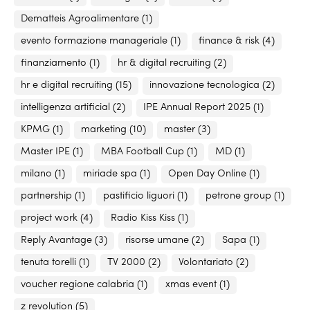
Dematteis Agroalimentare
(1)
evento formazione manageriale
(1)
finance & risk
(4)
finanziamento
(1)
hr & digital recruiting
(2)
hr e digital recruiting
(15)
innovazione tecnologica
(2)
intelligenza artificial
(2)
IPE Annual Report 2025
(1)
KPMG
(1)
marketing
(10)
master
(3)
Master IPE
(1)
MBA Football Cup
(1)
MD
(1)
milano
(1)
miriade spa
(1)
Open Day Online
(1)
partnership
(1)
pastificio liguori
(1)
petrone group
(1)
project work
(4)
Radio Kiss Kiss
(1)
Reply Avantage
(3)
risorse umane
(2)
Sapa
(1)
tenuta torelli
(1)
TV 2000
(2)
Volontariato
(2)
voucher regione calabria
(1)
xmas event
(1)
z revolution
(5)