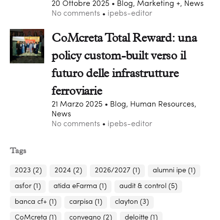
20 Ottobre 2025
Blog, Marketing +, News
No comments
ipebs-editor
CoMcreta Total Reward: una
policy custom-built verso il
futuro delle infrastrutture
ferroviarie
21 Marzo 2025
Blog, Human Resources,
News
No comments
ipebs-editor
Tags
2023
(2)
2024
(2)
2026/2027
(1)
alumni ipe
(1)
asfor
(1)
atida eFarma
(1)
audit & control
(5)
banca cf+
(1)
carpisa
(1)
clayton
(3)
CoMcreta
(1)
convegno
(2)
deloitte
(1)