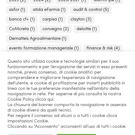
2023
(2)
2024
(2)
2026/2027
(1)
alumni ipe
(1)
asfor
(1)
atida eFarma
(1)
audit & control
(5)
banca cf+
(1)
carpisa
(1)
clayton
(3)
CoMcreta
(1)
convegno
(2)
deloitte
(1)
Dematteis Agroalimentare
(1)
evento formazione manageriale
(1)
finance & risk
(4)
finanziamento
(1)
hr & digital recruiting
(2)
Questo sito utilizza cookie e tecnologie similari per il suo
funzionamento e per l’erogazione dei servizi in esso presenti
hr e digital recruiting
(15)
innovazione tecnologica
(2)
nonché, previo consenso, di cookie analitici per
intelligenza artificial
(2)
IPE Annual Report 2025
(1)
comprendere e migliorare l’esperienza di navigazione
dell’utente, e cookie di profilazione per inviarti pubblicità in
KPMG
(1)
marketing
(10)
master
(3)
linea con le tue preferenze manifestate nell’ambito della
navigazione in rete. Per saperne di più consulta la nostra
Master IPE
(1)
MBA Football Cup
(1)
MD
(1)
Cookie Policy
clicca qui
.
La chiusura del banner comporta la navigazione in assenza
milano
(1)
miriade spa
(1)
Open Day Online
(1)
di cookie diversi da quelli tecnici.
partnership
(1)
pastificio liguori
(1)
petrone group
(1)
Per negare il consenso ad alcuni o a tutti i cookie clicca
impostazioni Cookie.
project work
(4)
Radio Kiss Kiss
(1)
Cliccando su “Acconsento” acconsenti all’uso di tutti i cookie.