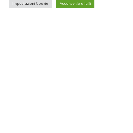
Reply Avantage
(3)
risorse umane
(2)
Sapa
(1)
Impostazioni Cookie
Acconsento a tutti
tenuta torelli
(1)
TV 2000
(2)
Volontariato
(2)
voucher regione calabria
(1)
xmas event
(1)
z revolution
(5)
Parlano di noi