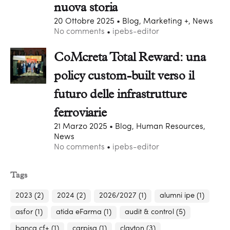
nuova storia
20 Ottobre 2025
Blog, Marketing +, News
No comments
ipebs-editor
CoMcreta Total Reward: una
policy custom-built verso il
futuro delle infrastrutture
ferroviarie
21 Marzo 2025
Blog, Human Resources,
News
No comments
ipebs-editor
Tags
2023
(2)
2024
(2)
2026/2027
(1)
alumni ipe
(1)
asfor
(1)
atida eFarma
(1)
audit & control
(5)
banca cf+
(1)
carpisa
(1)
clayton
(3)