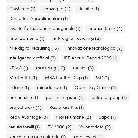
CoMcreta
(1)
convegno
(2)
deloitte
(1)
Dematteis Agroalimentare
(1)
evento formazione manageriale
(1)
finance & risk
(4)
finanziamento
(1)
hr & digital recruiting
(2)
hr e digital recruiting
(15)
innovazione tecnologica
(2)
intelligenza artificial
(2)
IPE Annual Report 2025
(1)
KPMG
(1)
marketing
(10)
master
(3)
Master IPE
(1)
MBA Football Cup
(1)
MD
(1)
milano
(1)
miriade spa
(1)
Open Day Online
(1)
partnership
(1)
pastificio liguori
(1)
petrone group
(1)
project work
(4)
Radio Kiss Kiss
(1)
Reply Avantage
(3)
risorse umane
(2)
Sapa
(1)
tenuta torelli
(1)
TV 2000
(2)
Volontariato
(2)
voucher regione calabria
(1)
xmas event
(1)